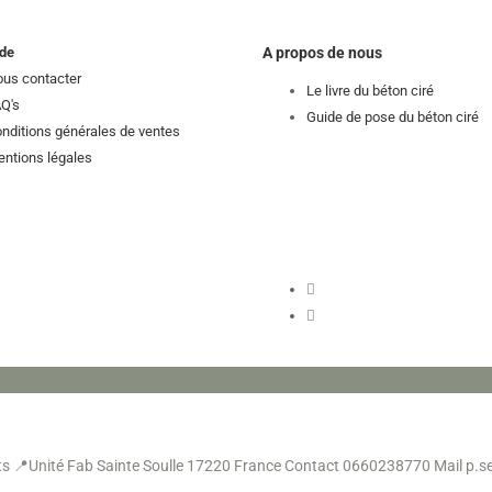
de
A propos de nous
us contacter
Le livre du béton ciré
Q's
Guide de pose du béton ciré
nditions générales de ventes
ntions légales
ts
📍Unité Fab Sainte Soulle 17220 France
Contact 0660238770
Mail p.