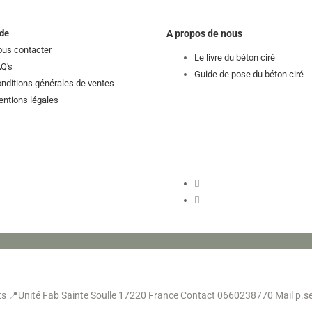
de
A propos de nous
us contacter
Le livre du béton ciré
Q's
Guide de pose du béton ciré
nditions générales de ventes
ntions légales
ts
📍Unité Fab Sainte Soulle 17220 France
Contact 0660238770
Mail p.