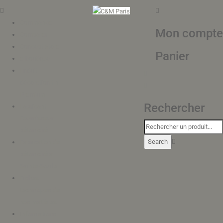
Commande
Mon compte
Comparer
Concept store
Panier
e-boutique
Enduit
décoration fin
Premium
Rechercher
Fabricant
Fournisseur
béton ciré
Fabrication de
béton ciré à
Sainte-Soulle
Fiches
techniques de
nos matières
Informations