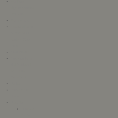
Mentions
légales website
CM Paris
Mon compte
Nos conditions
générales de
vente – C&M
Paris
Notre histoire
Nuancier béton
ciré intérieur &
sol – C&M
Paris-OLD
Panier
Peinture à la
chaux
Produits
Template
Produit