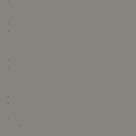
Mentions
légales website
CM Paris
Mon compte
Nos conditions
générales de
vente – C&M
Paris
Notre histoire
Nuancier béton
ciré intérieur &
sol – C&M
Paris-OLD
Panier
Peinture à la
chaux
Produits
Template
Produit