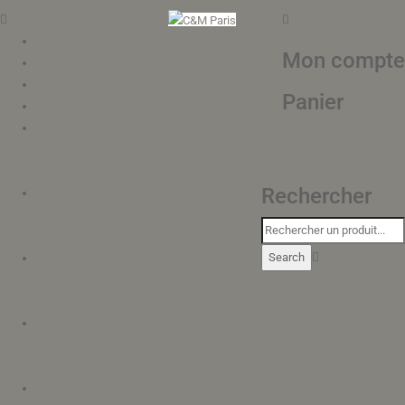
Commande
Mon compte
Comparer
Concept store
Panier
e-boutique
Enduit
décoration fin
Premium
Rechercher
Fabricant
Fournisseur
béton ciré
Fabrication de
béton ciré à
Sainte-Soulle
Fiches
techniques de
nos matières
Informations