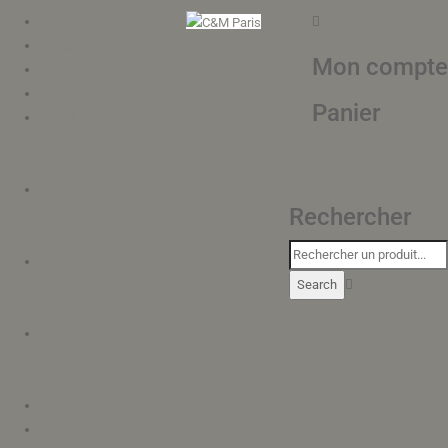
Commande
Comparer
Mon compte
Concept store
e-boutique
Panier
Enduit
décoration fin
Premium
Fabricant
Rechercher
Fournisseur
béton ciré
Fabrication de
béton ciré à
Sainte-Soulle
Fiches
techniques de
nos matières
Informations
Mentions