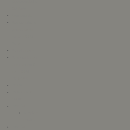
légales website
CM Paris
Mon compte
Nos conditions
générales de
vente – C&M
Paris
Notre histoire
Nuancier béton
ciré intérieur &
sol – C&M
Paris-OLD
Panier
Peinture à la
chaux
Produits
Template
Produit
Produits