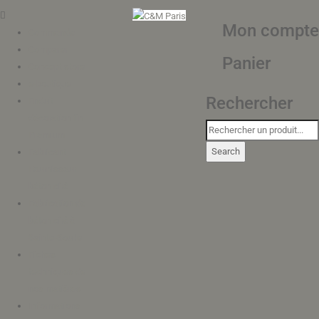
Mon compte
Commande
Comparer
Panier
Concept store
e-boutique
Rechercher
Enduit
décoration fin
Premium
Fabricant
Fournisseur
béton ciré
Fabrication de
béton ciré à
Sainte-Soulle
Fiches
techniques de
nos matières
Informations