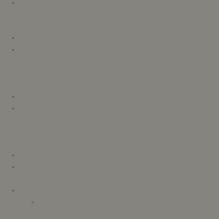
Mentions
légales website
CM Paris
Mon compte
Nos conditions
générales de
vente – C&M
Paris
Notre histoire
Nuancier béton
ciré intérieur &
sol – C&M
Paris-OLD
Panier
Peinture à la
chaux
Produits
Template
Produit