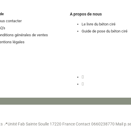
de
A propos de nous
us contacter
Le livre du béton ciré
Q's
Guide de pose du béton ciré
nditions générales de ventes
ntions légales
ts
📍Unité Fab Sainte Soulle 17220 France
Contact 0660238770
Mail p.