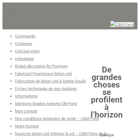
Informations
Commande
Comparer
Concept store
e-boutique
Enduit décoration fin Premium
De
Fabricant Fournisseur béton ciré
grandes
Fabrication de béton ciré à Sainte-Soulle
choses
Fiches techniques de nos matières
se
Informations
profilent
Mentions légales website CM Paris
à
Mon compte
l’horizon
Nos conditions générales de vente – C&M Paris
Notre histoire
Nuancier béton ciré intérieur & sol – C&M Paris-OLD
Quelque