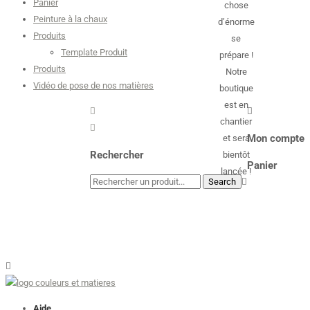
Panier
chose
Peinture à la chaux
d’énorme
Produits
se
Template Produit
prépare !
Produits
Notre
Vidéo de pose de nos matières
boutique
est en
chantier
Mon compte
et sera
Rechercher
bientôt
Panier
lancée !
Aide